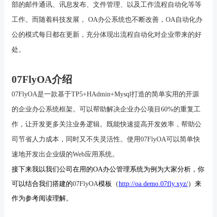
部的邮件通讯、讯息发布、文件管理、以及工作流程自动化等等
工作。而随着科技发展，
OA
办公系统也不断改善，
OA
自动化办
公的模式每日都在更新，充分体现出流程自动化对企业带来的好
处。
07FlyOA
介绍
0
7FlyOA
是一款基于
TP5+HAdmin+Mysql
打造的
简单实用的开源
的企业办公系统框架。可以帮助解决企业办公项目
60%
的重复工
作，让开发更多关注业务逻辑。既能快速提高开发效率，帮助公
司节省人力成本，同时又不失灵活性。使用
07Fly
OA
可以简单快
速地开发出企业级的
Web
应用系统。
接下来我以我们公司在用的
OA办公管理系统为例为大家分析，你
可以结合我们搭建的
07FlyOA
模板（
http://oa.demo.07fly.xyz/
）来
作为参考阅读理解。