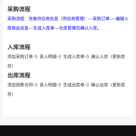
采购流程
采购
流程：完善
供应商
信息（
供应商
管理）
---
采购
订单
----
编辑
入
库商品信息
---
生成
入
库单
---
仓库管理员确认
入
库。
入库流程
添加采购订单
=
》录入明细
=
》生成入库单
=
》确认入库（更新库
存）
出库流程
添加销售合同
=
》录入明细
=
》生成出库单
=
》确认出库（更新库
存）