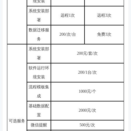
境安装
系统安装部
远程
1次
远程
3次
署
数据迁移服
200/次/台
免费
3次
务
系统安装部
200元/套/次
署
软件运行环
200/1台/次
境安装
流程模板集
1000元/个
成
基础数据配
2000元/次
置
可选服务
微信提醒
500元/次