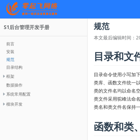
规范
S1后台管理开发手册
本文最后编辑时间：
2
前言
安装
目录和文
规范
目录结构
目录命令使用小写加
框架
类库、函数文件统一以.
数据操作
类的文件名均以命名
系统常用配置
类文件采用驼峰法命
模块开发
类名和类文件名保持
函数和类