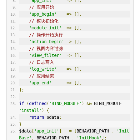
'app_init'
=>
[],
// 应用开始
'app_begin'
=>
[],
// 模块初始化
'module_init'
=>
[],
// 操作开始执行
'action_begin'
=>
[],
// 视图内容过滤
'view_filter'
=>
[],
// 日志写入
'log_write'
=>
[],
// 应用结束
'app_end'
=>
[],
];
if
(
defined
(
'BIND_MODULE'
)
&&
 BIND_MODULE 
==
'install'
)
{
return
 $data
;
}
$data
[
'app_init'
]
=
[
BEHAVIOR_PATH 
.
'Init
Base'
,
 BEHAVIOR_PATH 
.
'InitHook'
];