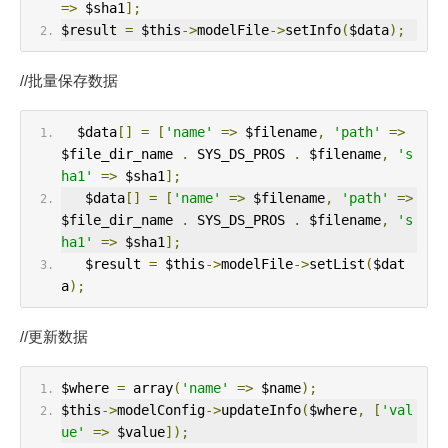
=>
 $sha1
];
$result 
=
 $this
->
modelFile
->
setInfo
(
$data
);
//批量保存数据
  $data
[]
=
[
'name'
=>
 $filename
,
'path'
=>
$file_dir_name 
.
 SYS_DS_PROS 
.
 $filename
,
's
ha1'
=>
 $sha1
];
   $data
[]
=
[
'name'
=>
 $filename
,
'path'
=>
$file_dir_name 
.
 SYS_DS_PROS 
.
 $filename
,
's
ha1'
=>
 $sha1
];
   $result 
=
 $this
->
modelFile
->
setList
(
$dat
a
);
//更新数据
$where 
=
 array
(
'name'
=>
 $name
);
$this
->
modelConfig
->
updateInfo
(
$where
,
[
'val
ue'
=>
 $value
]);