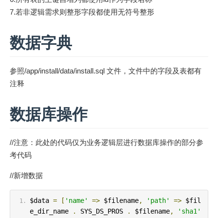
7.若非逻辑需求则整形字段都使用无符号整形
数据字典
参照/app/install/data/install.sql 文件，文件中的字段及表都有
注释
数据库操作
//注意：此处的代码仅为业务逻辑层进行数据库操作的部分参
考代码
//新增数据
$data 
=
[
'name'
=>
 $filename
,
'path'
=>
 $fil
e_dir_name 
.
 SYS_DS_PROS 
.
 $filename
,
'sha1'