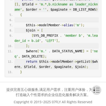
[],
 $field 
=
'm.*,b.nickname as leader_nickn
ame'
,
 $order 
=
''
,
 $paginate 
=
 DB_LIST_ROWS
)
{
      $this
->
modelMember
->
alias
(
'm'
);
      $join 
=
[
[
SYS_DB_PREFIX 
.
'member b'
,
'm.lea
der_id = b.id'
,
'LEFT'
],
];
      $where
[
'm.'
.
 DATA_STATUS_NAME
]
=
[
'ne
q'
,
 DATA_DELETE
];
return
 $this
->
modelMember
->
getList
(
$wh
ere
,
 $field
,
 $order
,
 $paginate
,
 $join
);
}
提供完善五心级服务,满足用户需求，注重用户体验，为客户
打造融入个性需求的企业信息化服务解决方案。
Copyright © 2015~2025 07FLY All Rights Reserved