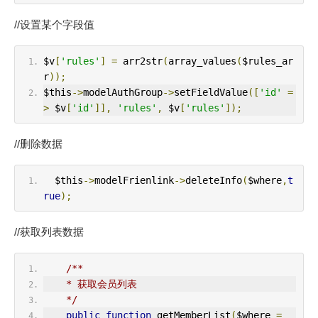
//设置某个字段值
$v
[
'rules'
]
=
 arr2str
(
array_values
(
$rules_ar
r
));
$this
->
modelAuthGroup
->
setFieldValue
([
'id'
=
>
 $v
[
'id'
]],
'rules'
,
 $v
[
'rules'
]);
//删除数据
  $this
->
modelFrienlink
->
deleteInfo
(
$where
,
t
rue
);
//获取列表数据
/**
    * 获取会员列表
    */
public
function
 getMemberList
(
$where 
=