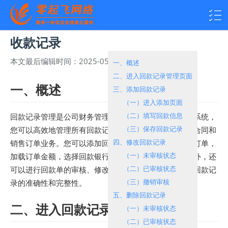
收款记录
本文最后编辑时间：
2025-05-26 09:37:05
热度：
385
一、概述
二、进入回款记录管理页面
一、概述
三、添加回款记录
（一）进入添加页面
（二）填写回款信息
回款记录管理是公司财务管理的重要组成部分。通过本系统，
（三）保存回款记录
您可以高效地管理所有回款记录数据，包括客户的销售合同和
四、修改回款记录
销售订单业务。您可以添加回款记录，选择客户和关联订单，
（一）未审核状态
加载订单金额，选择回款银行账户，上传凭证信息。此外，还
（二）已审核状态
可以进行回款单的审核、修改、删除和撤销操作，确保回款记
（三）撤销审核
录的准确性和完整性。
五、删除回款记录
二、进入回款记录管理页面
（一）未审核状态
（二）已审核状态