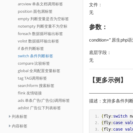
arcview 单条文档调用标签
文件：
position 面包屑标签
无
empty 判断变量是否为空标签
notempty 判断变量不为空标
参数：
foreach 数据循环输出标签
condition=’’ 原生p
volist 数据循环输出标签
if 条件判断标签
底层字段：
switch 条件判断标签
无
compare 比较标签
global 全局配置变量标签
tag TAG调用标签
【更多示例】
searchform 搜索标签
flink 友情链接
——————————
ads 单条广告(广告位)调用标签
描述：支持多条件判
adslist 广告位下列表标签
列表标签
{
fly
:
switch
 n
{
fly
:
case
val
内容标签
{
fly
:
case
val