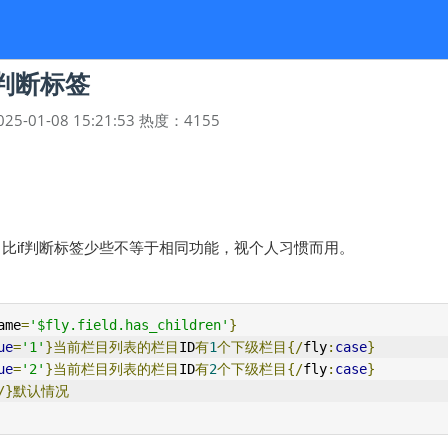
件判断标签
025-01-08 15:21:53
热度：
4155
比if判断标签少些不等于相同功能，视个人习惯而用。
ame
=
'$fly.field.has_children'
}
ue
=
'1'
}当前栏目列表的栏目
ID
有
1
个下级栏目{/
fly
:
case
}
ue
=
'2'
}当前栏目列表的栏目
ID
有
2
个下级栏目{/
fly
:
case
}
/}默认情况