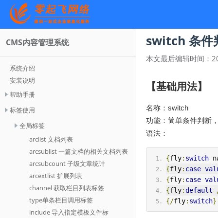
switch 条
CMS内容管理系统
本文最后编辑时间：
2
系统介绍
安装说明
【基础用法】
帮助手册
名称：switch
标签使用
功能：简单条件判断，
全局标签
语法：
arclist 文档列表
arcsublist 一篇文档的相关文档列表
{
fly
:
switch
 n
arcsubcount 子级文章统计
{
fly
:
case
val
arcextlist 扩展列表
{
fly
:
case
val
channel 获取栏目列表标签
{
fly
:
default
type单条栏目调用标签
{/
fly
:
switch
}
include 导入指定模板文件标