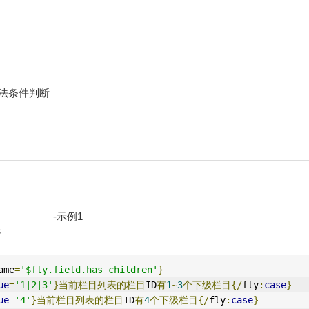
hp语法条件判断
—————-示例1————————————————
断
ame
=
'$fly.field.has_children'
}
ue
=
'1|2|3'
}当前栏目列表的栏目
ID
有
1
~
3
个下级栏目{/
fly
:
case
}
ue
=
'4'
}当前栏目列表的栏目
ID
有
4
个下级栏目{/
fly
:
case
}