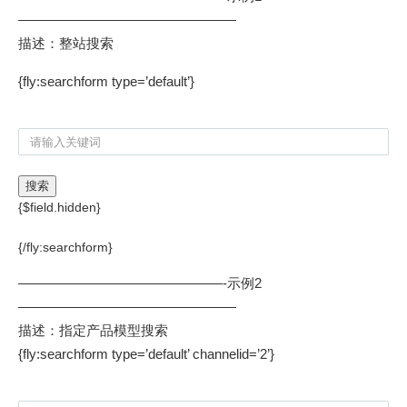
————————————————
描述：整站搜索
{fly:searchform type=’default’}
{$field.hidden}
{/fly:searchform}
———————————————-示例2
————————————————
描述：指定产品模型搜索
{fly:searchform type=’default’ channelid=’2’}