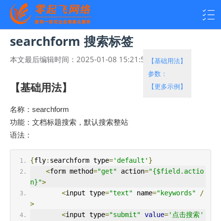
searchform 搜索标签
本文最后编辑时间：
2025-01-08 15:21:53
热度：
4205
【基础用法】
参数：
【基础用法】
【更多示例】
名称：searchform
功能：文档标题搜索，默认搜索整站
语法：
{
fly
:
searchform type
=
'default'
}
<
form method
=
"get"
 action
=
"{$field.actio
n}"
>
<
input type
=
"text"
 name
=
"keywords"
/
>
<
input type
=
"submit"
value
=
'点击搜索'