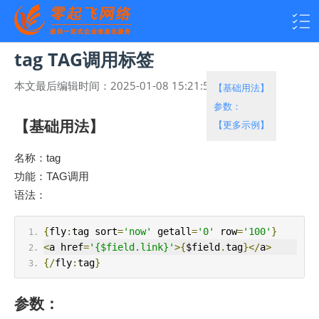
tag TAG调用标签
本文最后编辑时间：
2025-01-08 15:21:53
热度：
4214
【基础用法】
参数：
【基础用法】
【更多示例】
名称：tag
功能：TAG调用
语法：
{
fly
:
tag sort
=
'now'
 getall
=
'0'
 row
=
'100'
}
<
a href
=
'{$field.link}'
>{
$field
.
tag
}</
a
>
{/
fly
:
tag
}
参数：