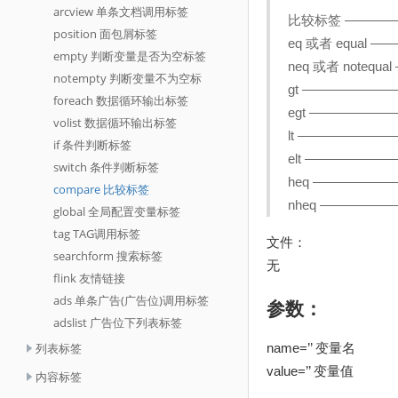
arcview 单条文档调用标签
比较标签 ————
position 面包屑标签
eq 或者 equal 
empty 判断变量是否为空标签
neq 或者 notequ
notempty 判断变量不为空标
gt ——————
foreach 数据循环输出标签
egt ——————
volist 数据循环输出标签
lt ——————
if 条件判断标签
elt —————
switch 条件判断标签
heq —————
compare 比较标签
nheq —————
global 全局配置变量标签
tag TAG调用标签
文件：
searchform 搜索标签
无
flink 友情链接
ads 单条广告(广告位)调用标签
参数：
adslist 广告位下列表标签
列表标签
name=’’ 变量名
value=’’ 变量值
内容标签