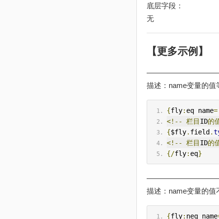
底层字段：
无
【更多示例】
——————————
描述：name变量的值等
{
fly
:
eq name
=
<!--
栏目
ID
的
{
$fly
.
field
.
t
<!--
栏目
ID
的
{/
fly
:
eq
}
——————————
描述：name变量的值不
{
fly
:
neq name