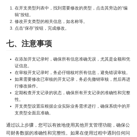
在开支类型列表中，找到需要修改的类型，点击其旁边的“编
辑”按钮。
修改开支类型的相关信息，如名称等。
点击“保存”按钮，完成修改。
七、注意事项
在添加开支记录时，确保所有信息准确无误，尤其是金额和凭
证信息。
在审核开支记录时，务必仔细核对所有信息，避免错误审核。
如果需要修改已审核的开支记录，务必先撤销审核，然后再进
行修改操作。
定期检查开支记录的状态，确保所有开支记录的准确性和完整
性。
开支类型设置应根据企业实际业务需求进行，确保系统中的开
支类型全面且准确。
通过以上步骤，您可以有效地使用其他开支管理功能，确保公
司财务数据的准确性和完整性。如果在使用过程中遇到任何问