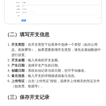
（二）填写开支信息
开支类型
：在开支类型下拉菜单中选择一个类型（如办公用
品、差旅费等）。如果需要新增开支类型，请先在基础数据中
进行设置。
开支金额
：输入具体的开支金额。
产生日期
：选择开支产生的日期。
创建日期
：系统自动记录当前日期，也可手动修改。
备注信息
：输入开支的详细描述或备注信息。
上传凭证
：点击“上传凭证”按钮，选择并上传相关的凭证文件
（如发票、收据等）。
（三）保存开支记录